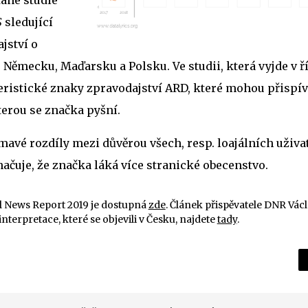
tané studie
S
sledující
jství o
 Německu, Maďarsku a Polsku. Ve studii, která vyjde v 
eristické znaky zpravodajství ARD, které mohou přispív
terou se značka pyšní.
mavé rozdíly mezi důvěrou všech, resp. loajálních uživate
značuje, že značka láká více stranické obecenstvo.
al News Report 2019 je dostupná
zde
. Článek přispěvatele DNR Václ
zinterpretace, které se objevili v Česku, najdete
tady
.