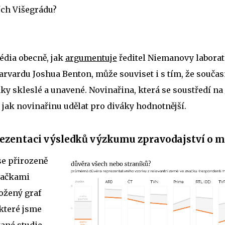
ích Višegrádu?
édia obecně, jak
argumentuje
ředitel Niemanovy laborat
arvardu Joshua Benton, může souviset i s tím, že souča
ky skleslé a unavené. Novinařina, která se soustředí na
 jak novinařinu udělat pro diváky hodnotnější.
rezentaci výsledků výzkumu zpravodajství o m
se přirozeně
značkami
ložený graf
které jsme