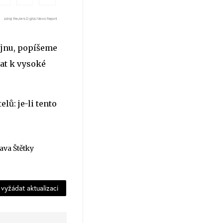
říjnu, popíšeme
at k vysoké
lů: je-li tento
ava Štětky
vyžádat aktualizaci