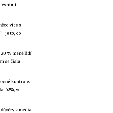
ofesními
něco více s
 je to, co
- 20 % méně lidí
m se čísla
mocné kontrole.
ku 52%, ve
u důvěry v média