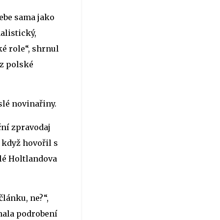
ebe sama jako
listický,
é role“, shrnul
 z polské
slé novinařiny.
ční zpravodaj
 když hovořil s
lé Holtlandova
článku, ne?“,
nala podrobení