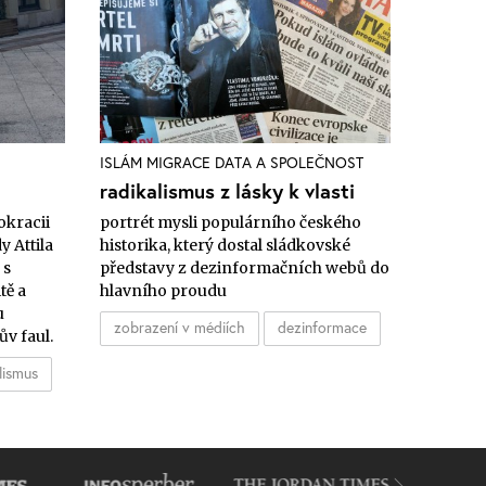
ISLÁM
MIGRACE
DATA A SPOLEČNOST
radikalismus z lásky k vlasti
okracii
portrét mysli populárního českého
y Attila
historika, který dostal sládkovské
 s
představy z dezinformačních webů do
tě a
hlavního proudu
u
zobrazení v médiích
dezinformace
ův faul.
lismus