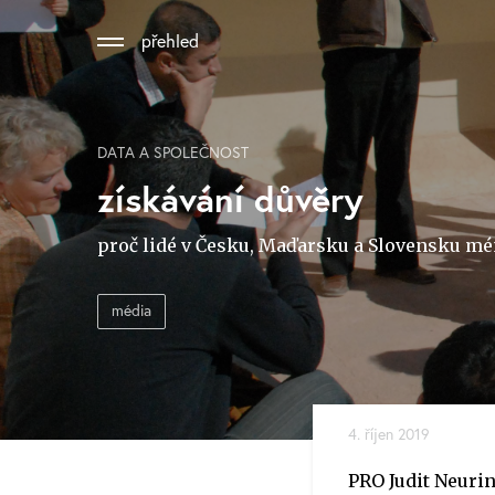
přehled
DATA A SPOLEČNOST
získávání důvěry
proč lidé v Česku, Maďarsku a Slovensku mé
média
4. říjen 2019
PRO Judit Neuri