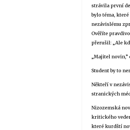
strávila první 
bylo téma, které
nezávislému zpra
Ověříte pravdivo
přerušil: „Ale kd
„Majitel novin,”
Student by to ne
Někteří v nezávi
stranických méd
Nizozemská novi
kritického veden
které kurdští no