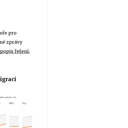
oře pro
sné zprávy
popis řešení
,
igraci