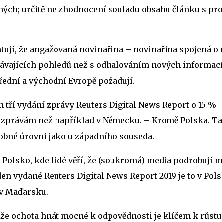
ených; určitě ne zhodnocení souladu obsahu článku s pr
ují, že angažovaná novinařina – novinařina spojená o 
ávajících pohledů než s odhalováním nových informací –
řední a východní Evropě požadují.
 tří vydání zprávy Reuters Digital News Report o 15 % 
í zprávám než například v Německu. – Kromě Polska. Ta
obné úrovni jako u západního souseda.
é Polsko, kde lidé věří, že (soukromá) media podrobují 
en vydané Reuters Digital News Report 2019 je to v Pols
v Maďarsku.
, že ochota hnát mocné k odpovědnosti je klíčem k růst