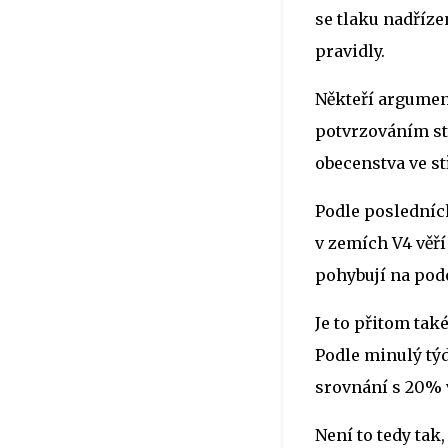
se tlaku nadříz
pravidly.
Někteří argument
potvrzováním st
obecenstva ve st
Podle posledních
v zemích V4 věř
pohybují na pod
Je to přitom tak
Podle minulý týd
srovnání s 20% 
Není to tedy tak