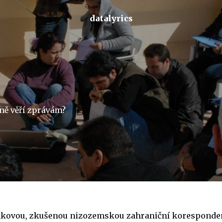
datalyrics
ně věří zprávám?
nkovou, zkušenou nizozemskou zahraniční koresponden