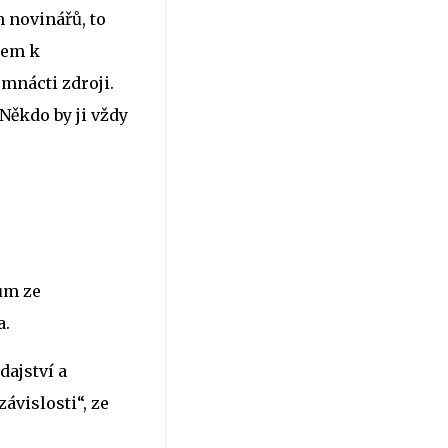
 novinářů, to
čem k
mnácti zdroji.
 Někdo by ji vždy
ům ze
a.
ajství a
ávislosti“, ze