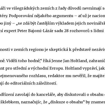
áři ve višegrádských zemích z řady důvodů nevnímají s
éry. Podporování nějakého argumentu – ať už je naciona
 jiný – „se zdá být častějším výkladem jejich novinářsk
í expert Peter Bajomi-Lázár sadu 28 rozhovorů s lidmi
ejnosti v zemích regionu je skeptická k představě nezávi
. Viděli toho hodně,“ říká Jenne Jan Holtland, zahrani
t pro střední a východní Evropu. Holtland vypráví, jak
ejmenovaného rozhlasu, redaktor mu nevěřil, že majite
í do editoriálních záležitostí.
adřízení zavolají do kanceláře, aby diskutovali o obsahu 
 úšklebkem, naznačujíc, že „diskuze o obsahu“ by zname