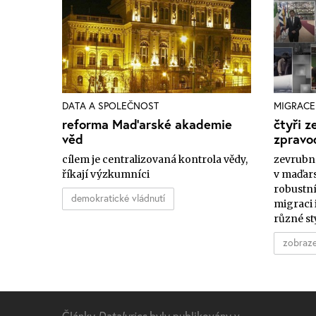
DATA A SPOLEČNOST
MIGRACE
reforma Maďarské akademie
čtyři z
věd
zpravo
cílem je centralizovaná kontrola vědy,
zevrubná
říkají výzkumníci
v maďars
robustní
demokratické vládnutí
migraci 
různé st
zobraze
Články
Datalyrics
byly publikovány v