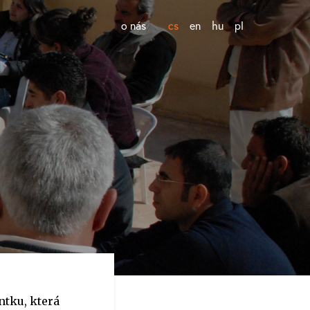
o nás
cs
en
hu
pl
tku, která