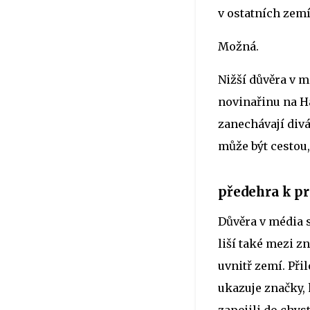
v ostatních zem
Možná.
Nižší důvěra v m
novinařinu na H
zanechávají divá
může být cestou,
předehra k p
Důvěra v média 
liší také mezi 
uvnitř zemí. Při
ukazuje značky, 