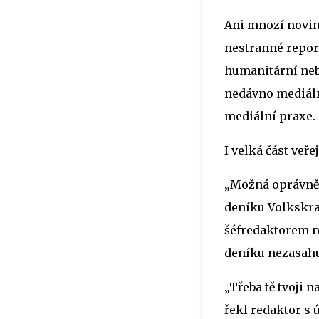
Ani mnozí novin
nestranné report
humanitární nebo
nedávno mediáln
mediální praxe.
I velká část veř
„Možná oprávněně
deníku Volkskran
šéfredaktorem n
deníku nezasahuj
„Třeba tě tvoji n
řekl redaktor s