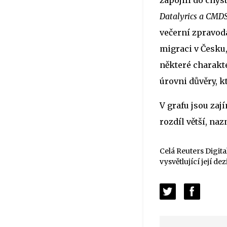
zapojili do chys
Datalyrics a CMD
večerní zpravoda
migraci v Česku,
některé charakt
úrovni důvěry, k
V grafu jsou zají
rozdíl větší, na
Celá Reuters Digit
vysvětlující její de