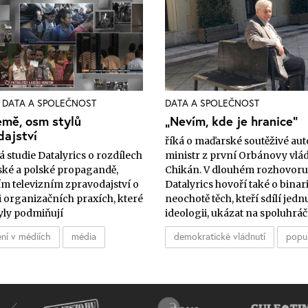
DATA A SPOLEČNOST
DATA A SPOLEČNOST
emě, osm stylů
„Nevím, kde je hranice”
dajství
říká o maďarské soutěživé aut
 studie Datalyrics o rozdílech
ministr z první Orbánovy vlád
ké a polské propagandě,
Chikán. V dlouhém rozhovoru
m televizním zpravodajství o
Datalyrics hovoří také o binari
i organizačních praxích, které
neochotě těch, kteří sdílí jedn
yly podmiňují
ideologii, ukázat na spoluhráč
ní v médiích
média
demokratické vládnutí
popu