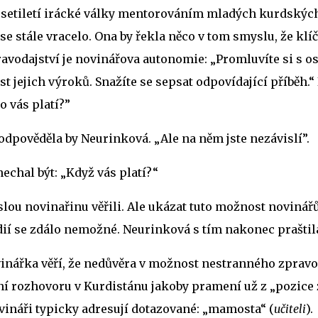
desetiletí irácké války mentorováním mladých kurdských
 se stále vracelo. Ona by řekla něco v tom smyslu, že klí
vodajství je novinářova autonomie: „Promluvíte si s os
st jejich výroků. Snažíte se sepsat odpovídající příběh.“
o vás platí?”
 odpověděla by Neurinková. „Ale na něm jste nezávislí”.
nechal být: „Když vás platí?“
slou novinařinu věřili. Ale ukázat tuto možnost novinář
ií se zdálo nemožné. Neurinková s tím nakonec praštil
nářka věří, že nedůvěra v možnost nestranného zpravod
í rozhovoru v Kurdistánu jakoby pramení už z „pozice z
vináři typicky adresují dotazované: „mamosta“ (
učiteli
).