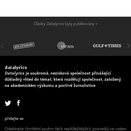
Články
Datalyrics
byly publikovány v
datalyrics
Datalyrics
je soukromá, nezisková společnost přinášející
důkladný vhled do témat, která rozdělují společnost, založený
na akademickém výzkumu a poctivé žurnalistice
přidejte se
Odebírejte čtvrtletní souhrn těch nejdůležitějších poznatků ve vašem