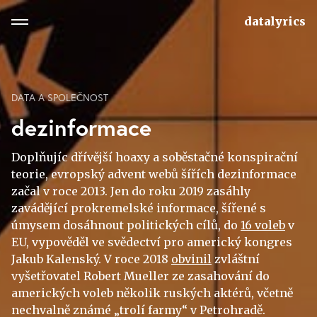
datalyrics
DATA A SPOLEČNOST
dezinformace
Doplňujíc dřívější hoaxy a soběstačné konspirační
teorie, evropský advent webů šířích dezinformace
začal v roce 2013. Jen do roku 2019 zasáhly
zavádějící prokremelské informace, šířené s
úmysem dosáhnout politických cílů, do
16 voleb
v
EU, vypověděl ve svědectví pro americký kongres
Jakub Kalenský. V roce 2018
obvinil
zvláštní
vyšetřovatel Robert Mueller ze zasahování do
amerických voleb několik ruských aktérů, včetně
nechvalně známé „trolí farmy“ v Petrohradě.