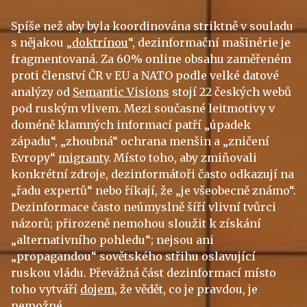
Spíše než aby byla koordinována striktně v souladu
s nějakou „
doktrínou
“, dezinformační mašinérie je
fragmentovaná. Za 60% online obsahu zaměřeném
proti členství ČR v EU a NATO podle velké datové
analýzy od
Semantic Visions
stojí 22 českých webů
pod ruským vlivem. Mezi současné leitmotivy v
doméně klamných informací patří „úpadek
západu“, „zhoubná“ ochrana menšin a „zničení
Evropy“
migranty
. Místo toho, aby zmiňovali
konkrétní zdroje, dezinformátoři často odkazují na
„řadu expertů“ nebo říkají, že „je všeobecně známo“.
Dezinformace často neúmyslně šíří vlivní tvůrci
názorů; přirozeně nemohou sloužit k získání
„alternativního pohledu“; nejsou ani
„propagandou“ sovětského střihu oslavující
ruskou vládu. Převážná část dezinformací místo
toho vytváří
dojem
, že vědět, co je pravdou, je
nemožné.