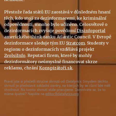
Přestože řada států EU zaostává v důsledném hnaní
těch, kdo stojí za dezinformacemi, ke kriminální
odpovědnosti, mnoho bylo učiněno. Celosvětově o
dezinformacích zvyšuje povědomí
Disinfoportal
amerického think-tanku Atlantic Council. V Evropě
dezinformace sleduje tým EU
Stratcom
. Studenty v
regionu o dezinformacích vzdělává projekt
ZvolsiInfo
. Reputaci firem, které by mohly
dezinformátory neúmyslně financovat skrze
reklamu, chrání
Konspirátoři.sk
.
Právě jste si přečetli stručné shrnutí od
Datalyrics
. Smyslem těchto
shrnutí je představit základní závěry, na kterých by se různí lidé měli
shodnout. Na tomto shrnutí stále pracujeme. Domníváte se, že to
máme špatně? Napište na
editor@datalyrics.org