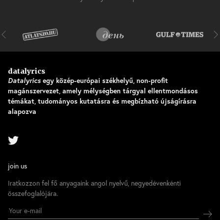
datalyrics
Datalyrics
egy közép-európai székhelyű, non-profit
magánszervezet, amely mélységben tárgyal ellentmondásos
témákat, tudományos kutatásra és megbízható újságírásra
alapozva
join us
Iratkozzon fel fő anyagaink angol nyelvű, negyedévenkénti
összefoglalójára.