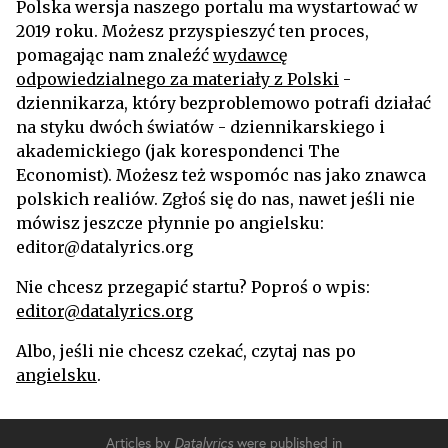
Polska wersja naszego portalu ma wystartować w
2019 roku. Możesz przyspieszyć ten proces,
pomagając nam znaleźć
wydawcę
odpowiedzialnego za materiały z Polski
-
dziennikarza, który bezproblemowo potrafi działać
na styku dwóch światów - dziennikarskiego i
akademickiego (jak korespondenci The
Economist). Możesz też wspomóc nas jako znawca
polskich realiów. Zgłoś się do nas, nawet jeśli nie
mówisz jeszcze płynnie po angielsku:
editor@datalyrics.org
Nie chcesz przegapić startu? Poproś o wpis:
editor@datalyrics.org
Albo, jeśli nie chcesz czekać, czytaj nas po
angielsku
.
Articles by
Datalyrics
were published in