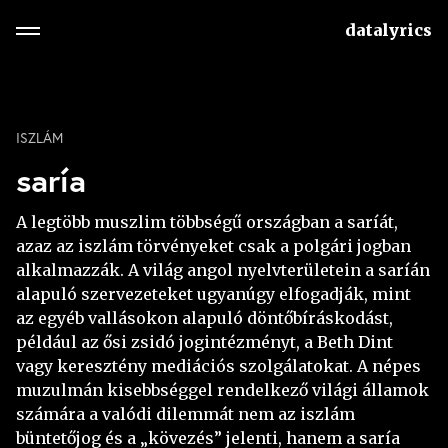
datalyrics
ISZLÁM
saría
A legtöbb muszlim többségű országban a saríát,
azaz az iszlám törvényeket csak a polgári jogban
alkalmazzák. A világ angol nyelvterületein a saríán
alapuló szervezeteket ugyanúgy elfogadják, mint
az egyéb vallásokon alapuló döntőbíráskodást,
például az ősi zsidó jogintézményt, a Beth Dint
vagy keresztény mediációs szolgálatokat. A népes
muzulmán kisebbséggel rendelkező világi államok
számára a valódi dilemmát nem az iszlám
büntetőjog és a „kövezés” jelenti, hanem a saría