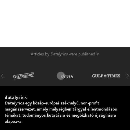
Articles by
Datalyrics
were published in
datalyrics
Datalyrics
egy közép-európai székhelyű, non-profit
magánszervezet, amely mélységben tárgyal ellentmondásos
témákat, tudományos kutatásra és megbízható újságírásra
alapozva