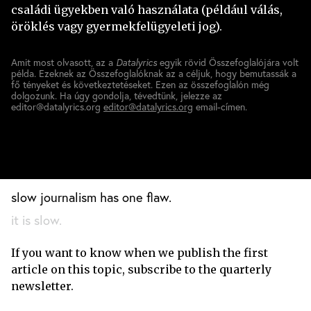
családi ügyekben való használata (például válás,
öröklés vagy gyermekfelügyeleti jog).
Amit most olvasott, az a
Datalyrics
egyik rövid Összefoglalójára volt
példa. Ezeknek az Összefoglalóknak az a céljuk, hogy bemutassák a
fő tényeket és következtetéseket. Ezen az összefoglalón még
dolgozunk. Ha úgy gondolja, tévedtünk, jelezze az
editor@datalyrics.org
editor@datalyrics.org
email-címen.
slow journalism has one flaw.
it is slow.
If you want to know when we publish the first
article on this topic, subscribe to the quarterly
newsletter.