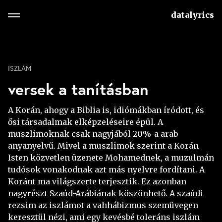
datalyrics
ISZLÁM
versek a tanításban
A Korán, ahogy a Biblia is, idiómákban íródott, és
ősi társadalmak elképzeléseire épül. A
muszlimoknak csak nagyjából 20%-a arab
anyanyelvű. Mivel a muszlimok szerint a Korán
Isten közvetlen üzenete Mohamednek, a muzulmán
tudósok vonakodnak azt más nyelvre fordítani. A
Koránt ma világszerte terjesztik. Ez azonban
nagyrészt Szaúd-Arábiának köszönhető. A szaúdi
rezsim az iszlámot a vahhábizmus szemüvegen
keresztül nézi, ami egy kevésbé toleráns iszlám