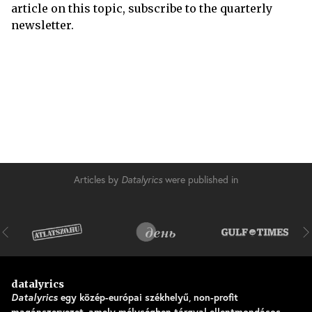
article on this topic, subscribe to the quarterly
newsletter.
Articles by
Datalyrics
were published in
datalyrics
Datalyrics
egy közép-európai székhelyű, non-profit
magánszervezet, amely mélységben tárgyal ellentmondásos