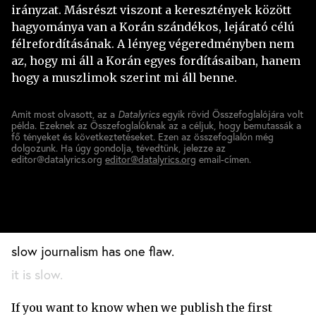
irányzat. Másrészt viszont a keresztények között
hagyománya van a Korán szándékos, lejárató célú
félrefordításának. A lényeg végeredményben nem
az, hogy mi áll a Korán egyes fordításaiban, hanem
hogy a muszlimok szerint mi áll benne.
Amit most olvasott, az a
Datalyrics
egyik rövid Összefoglalójára volt
példa. Ezeknek az Összefoglalóknak az a céljuk, hogy bemutassák a
fő tényeket és következtetéseket. Ezen az összefoglalón még
dolgozunk. Ha úgy gondolja, tévedtünk, jelezze az
editor@datalyrics.org
editor@datalyrics.org
email-címen.
slow journalism has one flaw.
it is slow.
If you want to know when we publish the first